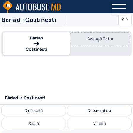
Bârlad
Costinești
→
Bârlad
Adaugă Retur
Costinești
Bârlad → Costinești
Dimineață
După-amiază
Seară
Noapte