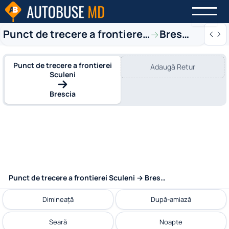
Punct de trecere a frontierei Sculeni
Brescia
→
Punct de trecere a frontierei
Adaugă Retur
Sculeni
Brescia
Punct de trecere a frontierei Sculeni → Brescia
Dimineață
După-amiază
Seară
Noapte