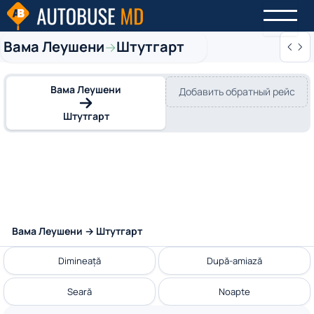
Вама Леушени
Штутгарт
→
Вама Леушени
Добавить обратный рейс
Штутгарт
Вама Леушени → Штутгарт
Dimineață
După-amiază
Seară
Noapte