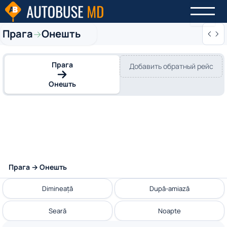
Прага
Онешть
→
Прага
Добавить обратный рейс
Онешть
Прага → Онешть
Dimineață
După-amiază
Seară
Noapte