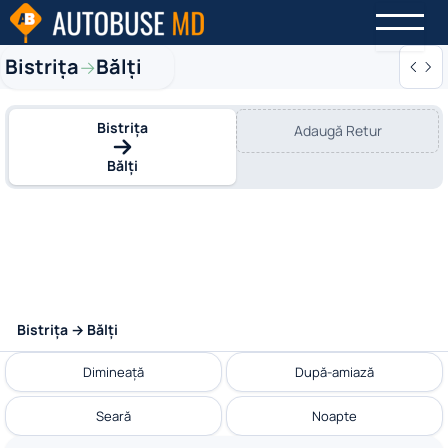
Bistriţa
Bălți
→
Bistriţa
Adaugă Retur
Bălți
Bistriţa → Bălți
Dimineață
După-amiază
Seară
Noapte