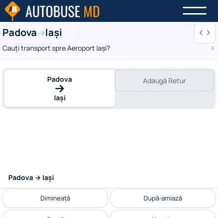
Padova
Iași
→
Cauți transport spre Aeroport Iași?
Padova
Adaugă Retur
Iași
Padova → Iași
Dimineață
După-amiază