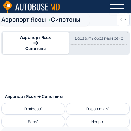
Аэропорт Яссы
Сипотены
→
Аэропорт Яссы
Добавить обратный рейс
Сипотены
Аэропорт Яссы → Сипотены
Dimineață
După-amiază
Seară
Noapte