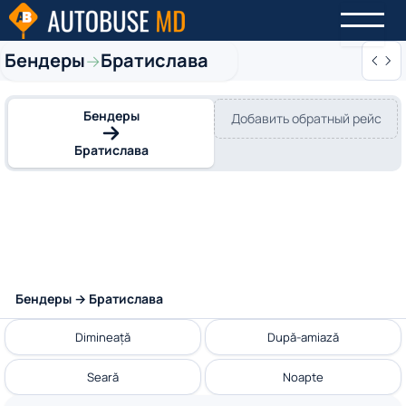
Бендеры
Братислава
→
Бендеры
Добавить обратный рейс
Братислава
Бендеры → Братислава
Dimineață
După-amiază
Seară
Noapte