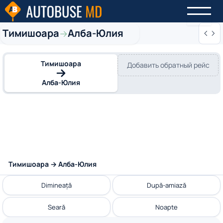
Тимишоара
Алба-Юлия
→
Тимишоара
Добавить обратный рейс
Алба-Юлия
Тимишоара → Алба-Юлия
Dimineață
După-amiază
Seară
Noapte